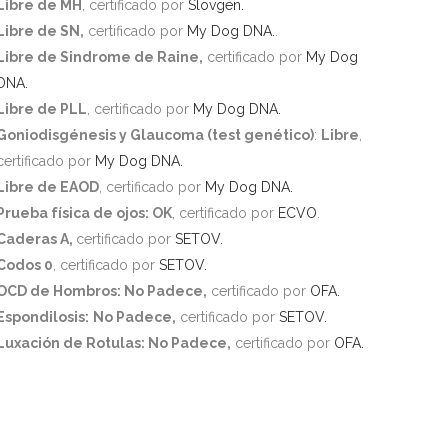
Libre de MH
, certificado por
Slovgen.
Libre de SN,
certificado por
My Dog DNA.
.
Libre de Sindrome de Raine,
certificado por
My Dog
DNA.
Libre de PLL
, certificado por
My Dog DNA.
Goniodisgénesis y Glaucoma (test genético)
:
Libre
,
certificado por
My Dog DNA.
Libre de EAOD
, certificado por
My Dog DNA.
Prueba física de ojos: OK
, certificado por
ECVO
.
Caderas A,
certificado por
SETOV.
Codos 0
, certificado por
SETOV.
OCD de Hombros: No Padece,
certificado por
OFA.
Espondilosis:
No Padece,
certificado por
SETOV.
Luxación de Rotulas: No Padece,
certificado por
OFA.