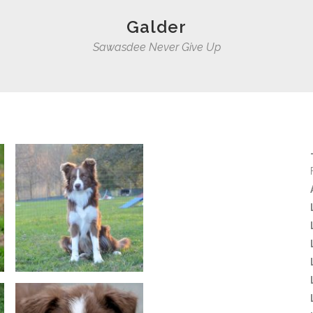
BARNEY
Galder
SUGAR
Sawasdee Never Give Up
GEA
LISA
GIN
BLUES
NAHI