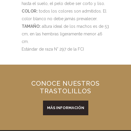
hasta el suelo, el pelo debe ser corto y liso.
COLOR:
todos los colores son admitidos. El
color blanco no debe jamás prevalecer.
TAMAÑO:
altura ideal de los machos es de 53
cm, en las hembras ligeramente menor 46
cm.
Estándar de raza N° 297 de la FCI
CONOCE NUESTROS
TRASTOLILLOS
MÁS INFORMACIÓN