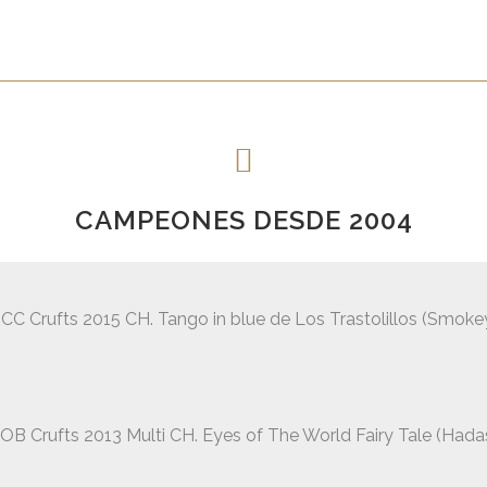
BARNEY
SUGAR
GEA
LISA
GIN
BLUES
CAMPEONES DESDE 2004
NAHI
CC Crufts 2015 CH. Tango in blue de Los Trastolillos (Smoke
OB Crufts 2013 Multi CH. Eyes of The World Fairy Tale (Hada