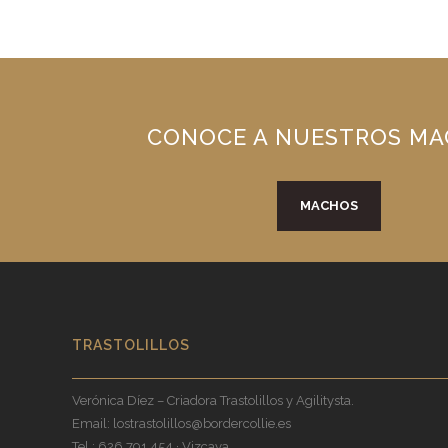
CONOCE A NUESTROS M
MACHOS
TRASTOLILLOS
Verónica Díez – Criadora Trastolillos y Agilitysta.
Email:
lostrastolillos@bordercollie.es
Tel.: 626 791 454 · Vizcaya