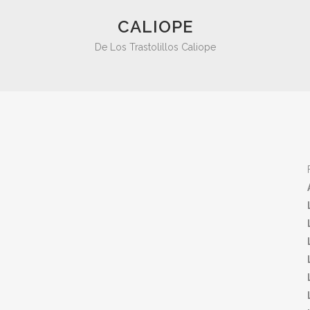
BARNEY
CALIOPE
SUGAR
De Los Trastolillos Caliope
GEA
LISA
GIN
BLUES
NAHI