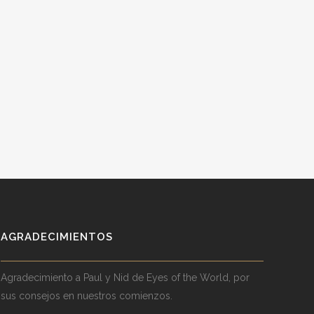
AGRADECIMIENTOS
Agradecimiento a Paul y Nid de Eyes of the World, por
sus consejos en nuestros comienzos.