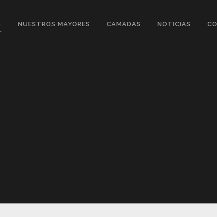
S
NUESTROS MAYORES
CAMADAS
NOTICIAS
C
A
HADAS
O
NITTI
TIN TIN
ALEA
OPE
SIDNEY
SIDRA
SAMBA
LENNY
ACHI