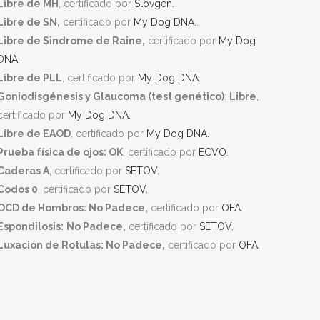
Libre de MH
, certificado por
Slovgen.
Libre de SN,
certificado por
My Dog DNA.
.
Libre de Sindrome de Raine,
certificado por
My Dog
DNA.
Libre de PLL
, certificado por
My Dog DNA.
Goniodisgénesis y Glaucoma (test genético)
:
Libre
,
certificado por
My Dog DNA.
Libre de EAOD
, certificado por
My Dog DNA.
Prueba física de ojos: OK
, certificado por
ECVO
.
Caderas A,
certificado por
SETOV.
Codos 0
, certificado por
SETOV.
OCD de Hombros: No Padece,
certificado por
OFA.
Espondilosis:
No Padece,
certificado por
SETOV.
Luxación de Rotulas: No Padece,
certificado por
OFA.