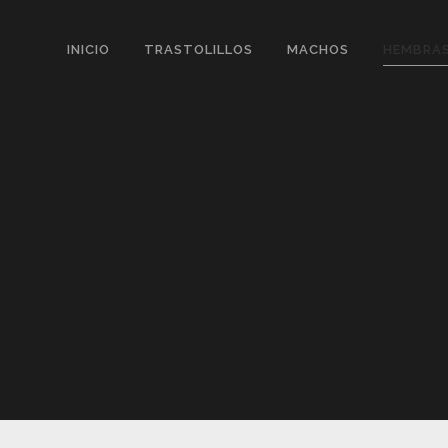
INICIO
TRASTOLILLOS
MACHOS
HEMBRA
GHOST
FRID
GALDER
KAHL
MARSHALL
NIKE
HERMES
HERA
CALI