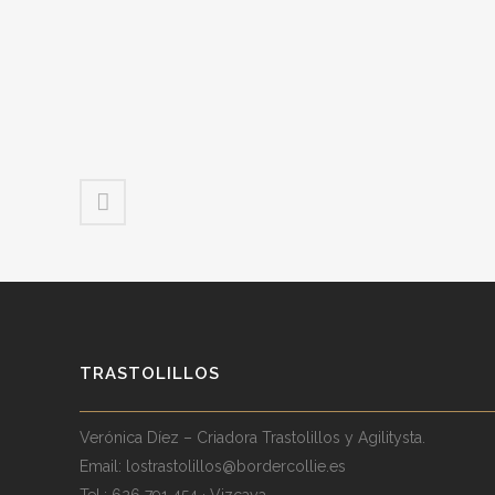
TRASTOLILLOS
Verónica Díez – Criadora Trastolillos y Agilitysta.
Email:
lostrastolillos@bordercollie.es