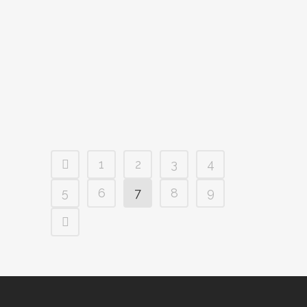
intermedia. -Jr. Ch. Mr. Lennox de Los
Trastolillos (Lenny): Exc 1º CAC, BOB (19
entradas), R-BIS , desde clase intermedia.
-Iron Man de Los Trastolillos (Nahi),
propiedad de...
08 abril, 2012
1
2
3
4
5
6
7
8
9