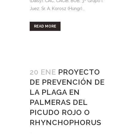
(Daisy): CAC, CACIB, BOB, 3ª Grupo I.
Juez: Sr. A. Korosz (Hungr)...
READ MORE
20 ENE
PROYECTO
DE PREVENCIÓN DE
LA PLAGA EN
PALMERAS DEL
PICUDO ROJO O
RHYNCHOPHORUS