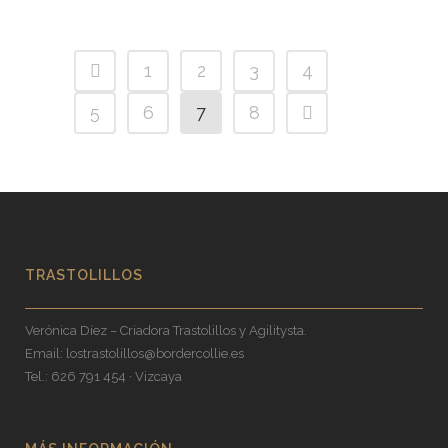
1
2
3
4
5
6
7
8
TRASTOLILLOS
Verónica Díez – Criadora Trastolillos y Agilitysta.
Email:
lostrastolillos@bordercollie.es
Tel.: 626 791 454 · Vizcaya