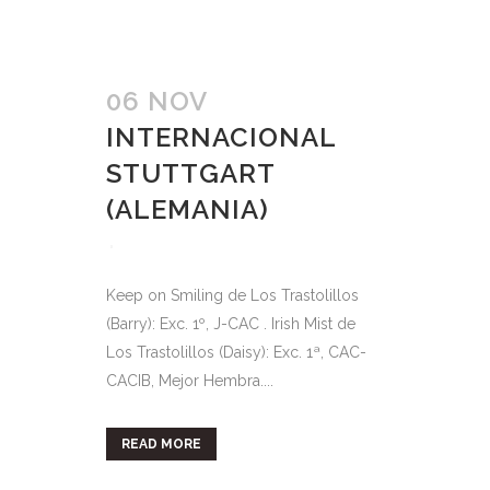
06 NOV
INTERNACIONAL
STUTTGART
(ALEMANIA)
Keep on Smiling de Los Trastolillos
(Barry): Exc. 1º, J-CAC . Irish Mist de
Los Trastolillos (Daisy): Exc. 1ª, CAC-
CACIB, Mejor Hembra....
READ MORE