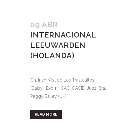
09 ABR
INTERNACIONAL
LEEUWARDEN
(HOLANDA)
Ch. Irish Mist de Los Trastolillos
(Daisy): Exc 1ª, CAC, CACIB. Juez: Sra.
Peggy Bailey (UK)...
READ MORE