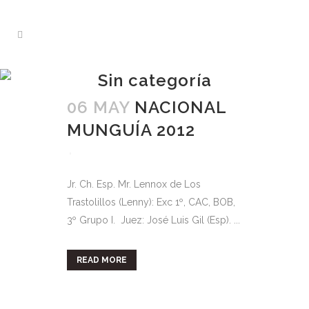
Sin categoría
06 MAY
NACIONAL
MUNGUÍA 2012
Jr. Ch. Esp. Mr. Lennox de Los
Trastolillos (Lenny): Exc 1º, CAC, BOB,
3º Grupo I. Juez: José Luis Gil (Esp). ...
READ MORE