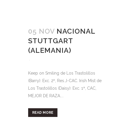
05 NOV
NACIONAL
STUTTGART
(ALEMANIA)
Keep on Smiling de Los Trastolillos
(Barry): Exc. 2º, Res.J-CAC. Irish Mist de
Los Trastolillos (Daisy): Exc. 1ª, CAC,
MEJOR DE RAZA....
READ MORE