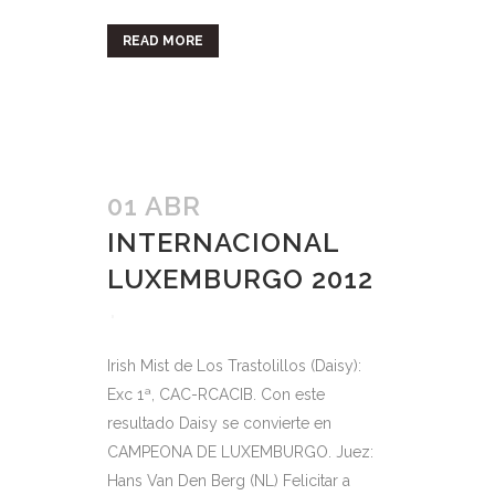
READ MORE
01 ABR
INTERNACIONAL
LUXEMBURGO 2012
Irish Mist de Los Trastolillos (Daisy):
Exc 1ª, CAC-RCACIB. Con este
resultado Daisy se convierte en
CAMPEONA DE LUXEMBURGO. Juez:
Hans Van Den Berg (NL) Felicitar a