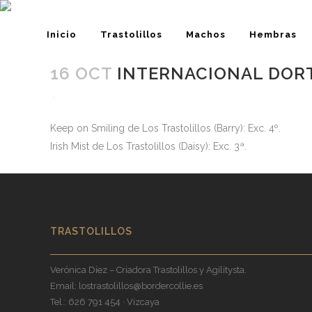
Inicio
Trastolillos
Machos
Hembras
16 OCT
INTERNACIONAL DOR
GHOST
FRIDA
GALDER
KAHLO
Keep on Smiling de Los Trastolillos (Barry): Exc. 4º.
MARSHALL
NIKE
Irish Mist de Los Trastolillos (Daisy): Exc. 3ª.
HERMES
HERA
CALIOPE
TRASTOLILLOS
Verónica Díez – Criadora Trastolillos y Agilitysta.
Email:
lostrastolillos@bordercollie.es
Tel.: 626 791 454 · Vizcaya